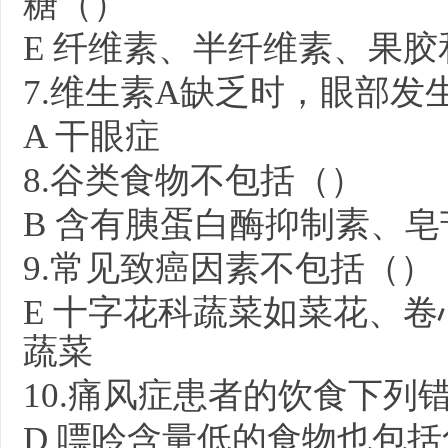
糖（）
E
纤维素、半纤维素、果胶
7.
维生素
A
缺乏时，眼部发
A
干眼症
8.
谷类食物不包括（）
B
含有胰蛋白酶抑制素、皂
9.
常见致癌因素不包括（）
E
十字花科蔬菜如菜花、卷
蔬菜
10.
痛风症患者的饮食下列
D
嘌呤含量低的食物也包括